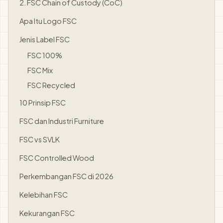
2. FSC Chain of Custody (CoC)
Apa Itu Logo FSC
Jenis Label FSC
FSC 100%
FSC Mix
FSC Recycled
10 Prinsip FSC
FSC dan Industri Furniture
FSC vs SVLK
FSC Controlled Wood
Perkembangan FSC di 2026
Kelebihan FSC
Kekurangan FSC