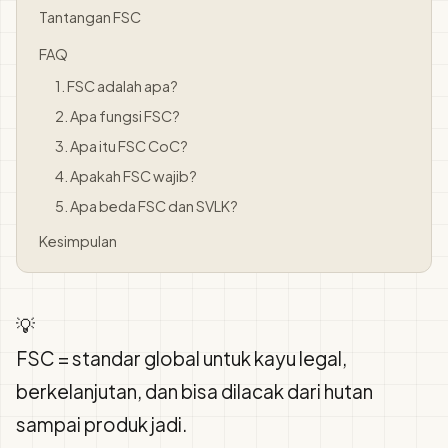
Tantangan FSC
FAQ
1. FSC adalah apa?
2. Apa fungsi FSC?
3. Apa itu FSC CoC?
4. Apakah FSC wajib?
5. Apa beda FSC dan SVLK?
Kesimpulan
💡
FSC = standar global untuk kayu legal,
berkelanjutan, dan bisa dilacak dari hutan
sampai produk jadi.