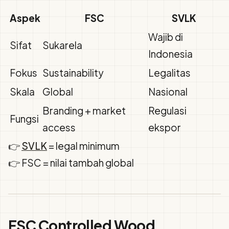
Aspek
FSC
SVLK
Wajib di
Sifat
Sukarela
Indonesia
Fokus
Sustainability
Legalitas
Skala
Global
Nasional
Branding + market
Regulasi
Fungsi
access
ekspor
👉
SVLK
= legal minimum
👉 FSC = nilai tambah global
FSC Controlled Wood