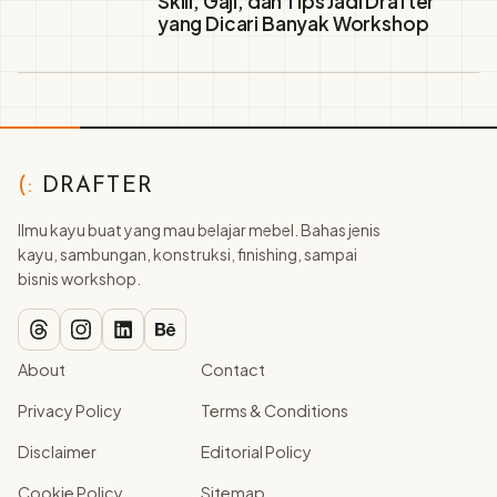
Skill, Gaji, dan Tips Jadi Drafter
yang Dicari Banyak Workshop
(:
DRAFTER
Ilmu kayu buat yang mau belajar mebel. Bahas jenis
kayu, sambungan, konstruksi, finishing, sampai
bisnis workshop.
About
Contact
Privacy Policy
Terms & Conditions
Disclaimer
Editorial Policy
Cookie Policy
Sitemap